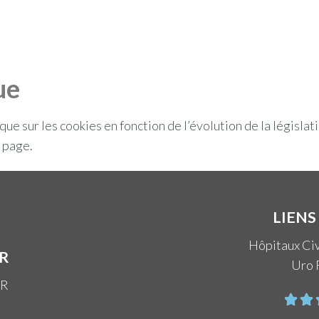
ue
ue sur les cookies en fonction de l’évolution de la législat
 page.
LIENS
Hôpitaux Civ
R
Uro 
AR

