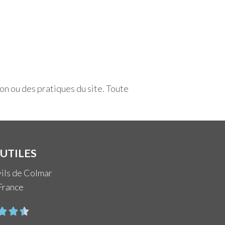
ion ou des pratiques du site. Toute
 UTILES
ils de Colmar
France


