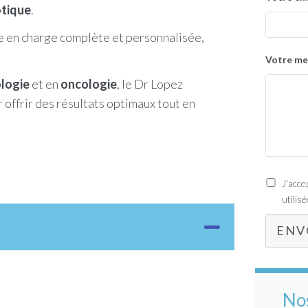
otique
.
se en charge complète et personnalisée,
Votre me
ologie
et en
oncologie
, le Dr Lopez
offrir des résultats optimaux tout en
J'acc
utilis
ENV
No