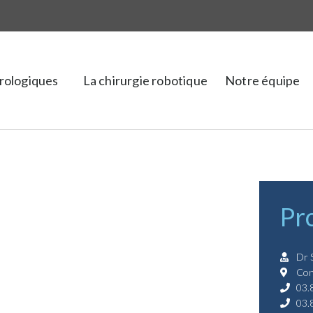
urologiques
La chirurgie robotique
Notre équipe
Pro
Dr 
Con
03.
03.