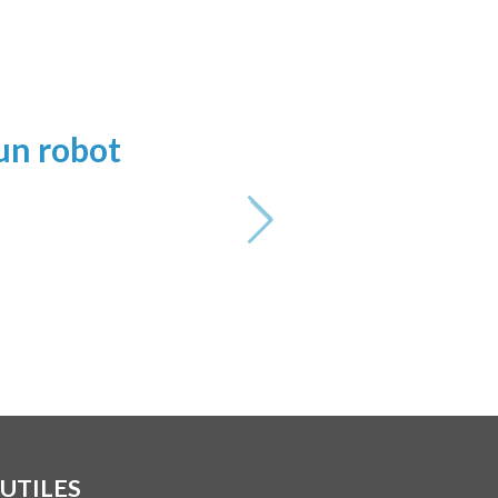
 un robot
"Le robo
 UTILES