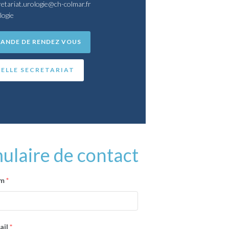
retariat.urologie@ch-colmar.fr
logie
ANDE DE RENDEZ VOUS
ELLE SECRETARIAT
ulaire de contact
om
*
ail
*