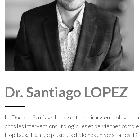
Dr. Santiago LOPEZ
Le Docteur Santiago Lopez est un chirurgien urologue ha
dans les interventions urologiques et pelviennes comple
Hôpitaux, il cumule plusieurs diplômes universitaires (D