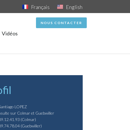
Français
English
NOUS CONTACTER
Vidéos
fil
Santiago LOPEZ
sulte sur Colmar et Guebwiller
89.12.41.93 (Colmar)
89.74.78.04 (Guebwiller)