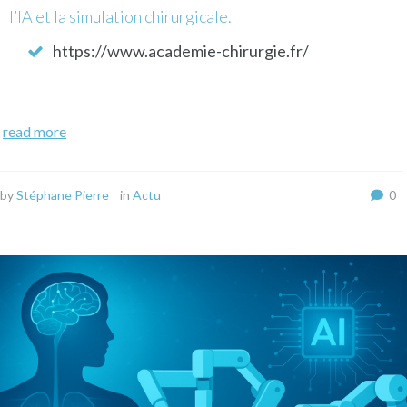
l’IA et la simulation chirurgicale.
https://www.academie-chirurgie.fr/
read more
by
Stéphane Pierre
in
Actu
0