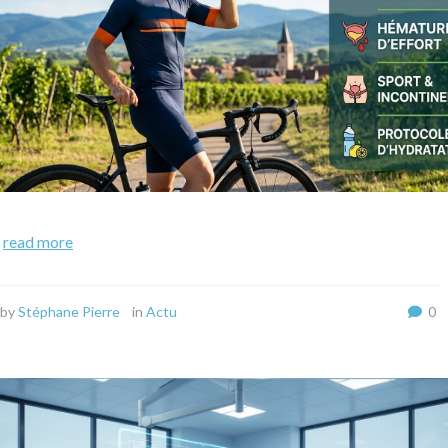
read more
by
Stéphane Pierre
in
Actu
0